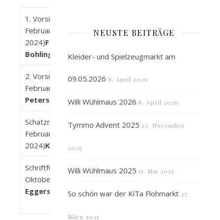
1. Vorsitzende (seit
Februar
NEUSTE BEITRÄGE
2024)
Femke
Bohling
Kleider- und Spielzeugmarkt am
2. Vorsitzende (seit
09.05.2026
8. April 2026
Februar 2024)
Lisa
Petersen
Willi Wühlmaus 2026
8. April 2026
Schatzmeisterin(seit
Tymmo Advent 2025
27. November
Februar
2024)
Katrin Polz
2025
Schriftführer/in (seit
Willi Wühlmaus 2025
15. Mai 2025
Oktober 2022)
Mira
Eggerstedt
So schön war der KiTa Flohmarkt
27.
März 2025