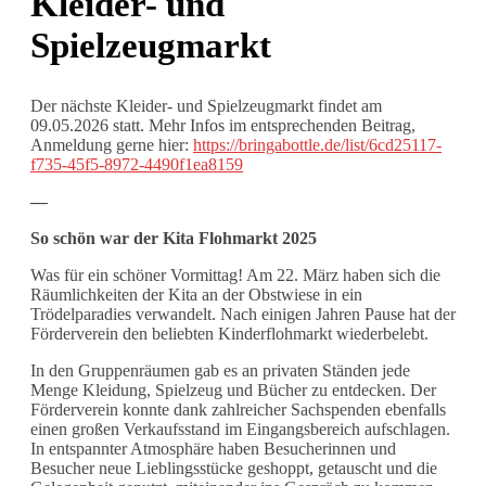
Kleider- und
Spielzeugmarkt
Der nächste Kleider- und Spielzeugmarkt findet am
09.05.2026 statt. Mehr Infos im entsprechenden Beitrag,
Anmeldung gerne hier:
https://bringabottle.de/list/6cd25117-
f735-45f5-8972-4490f1ea8159
—
So schön war der Kita Flohmarkt 2025
Was für ein schöner Vormittag! Am 22. März haben sich die
Räumlichkeiten der Kita an der Obstwiese in ein
Trödelparadies verwandelt. Nach einigen Jahren Pause hat der
Förderverein den beliebten Kinderflohmarkt wiederbelebt.
In den Gruppenräumen gab es an privaten Ständen jede
Menge Kleidung, Spielzeug und Bücher zu entdecken. Der
Förderverein konnte dank zahlreicher Sachspenden ebenfalls
einen großen Verkaufsstand im Eingangsbereich aufschlagen.
In entspannter Atmosphäre haben Besucherinnen und
Besucher neue Lieblingsstücke geshoppt, getauscht und die