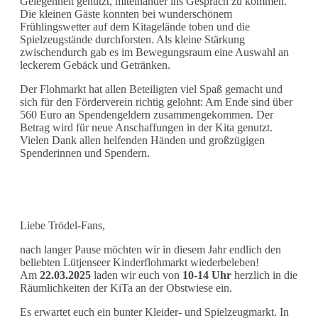
Gelegenheit genutzt, miteinander ins Gespräch zu kommen.
Die kleinen Gäste konnten bei wunderschönem
Frühlingswetter auf dem Kitagelände toben und die
Spielzeugstände durchforsten. Als kleine Stärkung
zwischendurch gab es im Bewegungsraum eine Auswahl an
leckerem Gebäck und Getränken.
Der Flohmarkt hat allen Beteiligten viel Spaß gemacht und
sich für den Förderverein richtig gelohnt: Am Ende sind über
560 Euro an Spendengeldern zusammengekommen. Der
Betrag wird für neue Anschaffungen in der Kita genutzt.
Vielen Dank allen helfenden Händen und großzügigen
Spenderinnen und Spendern.
Liebe Trödel-Fans,
nach langer Pause möchten wir in diesem Jahr endlich den
beliebten Lütjenseer Kinderflohmarkt wiederbeleben!
Am
22.03.2025
laden wir euch von
10-14 Uhr
herzlich in die
Räumlichkeiten der KiTa an der Obstwiese ein.
Es erwartet euch ein bunter Kleider- und Spielzeugmarkt. In